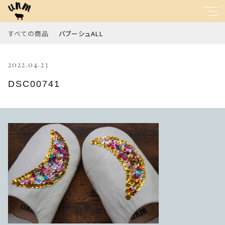
すべての商品
バブーシュALL
キーワード
2022.04.23
すべて
親カテゴリ
DSC00741
バブーシュALL
子カテゴリ
価格帯
～
並び順