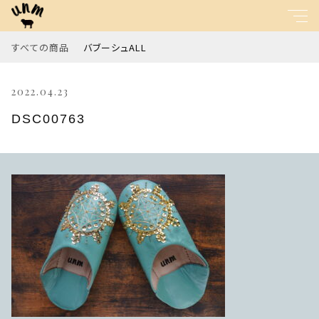
すべての商品
バブーシュALL
キーワード
2022.04.23
すべて
親カテゴリ
DSC00763
バブーシュALL
子カテゴリ
価格帯
～
並び順