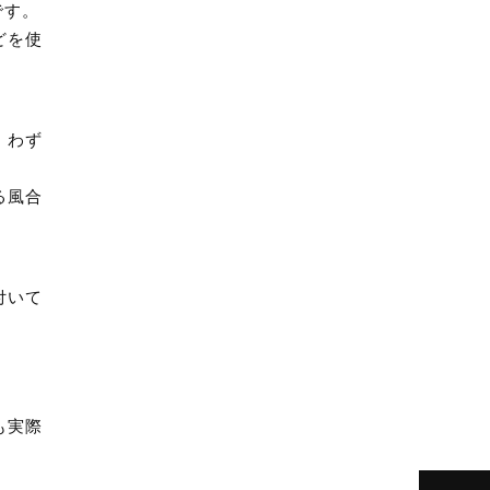
です。
どを使
、わず
る風合
付いて
も実際