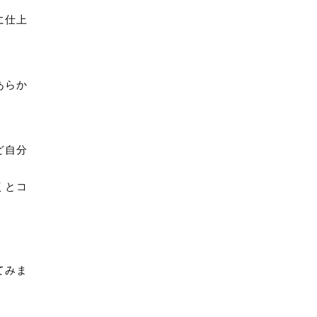
に仕上
あらか
ど自分
くとコ
てみま