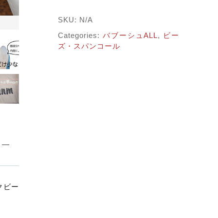
子カテゴリ
イ
ト
SKU:
N/A
×
ブ
Categories:
バブーシュALL
,
ビー
する
ラ
ズ・スパンコール
ッ
価格帯
ク
ビ
～
ー
ズ
quantity
並び順
その他
クビー
在庫あり
セール