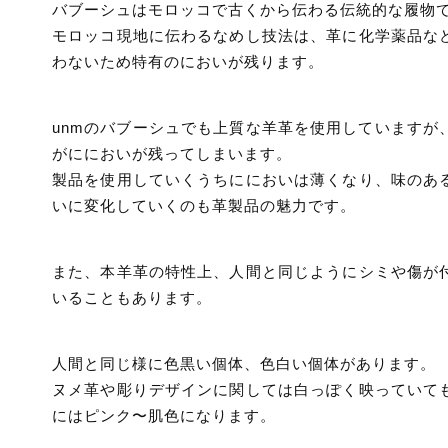
バブーシュはモロッコで古くから伝わる伝統的な履物
モロッコ現地に伝わるなめし技法は、革に化学薬品な
わないため特有のにおいが残ります。
unmのバブーシュでも上質な羊革を使用していますが
がににおいが残ってしまいます。
製品を使用していくうちににおいは薄くなり、味のあ
いに変化していくのも革製品の魅力です。
また、本羊革の特性上、人間と同じようにシミや傷が
いることもあります。
人間と同じ様に色黒い個体、色白い個体があります。
ヌメ革や彫りデザインに関しては白っぽく映っていて
にはピンク〜肌色になります。