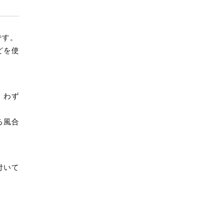
です。
どを使
、わず
る風合
付いて