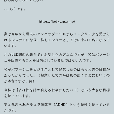
↓こちらです。
https://ledkansai.jp/
その他
在庫あり
セール
実は今年から過去のアンバサダー９名からメンタリングを受けら
れるシステムになり、私もメンターとしてその中の１名になって
います。
このLED関西の舞台でもお話した内容なんですが、私はバブーシ
ュを販売することを目的にしている訳ではないんです。
私がバブーシュをビジネスとして起業したのはもっと先の目標が
あったからでした。（起業したての時は気の赴くままにというの
が本音ですが。笑）
今私は【多様性を認め合える社会にしたい！】という大きな目標
を持っています。
実は代表の私自身は発達障害【ADHD】という特性を持っている
んです。