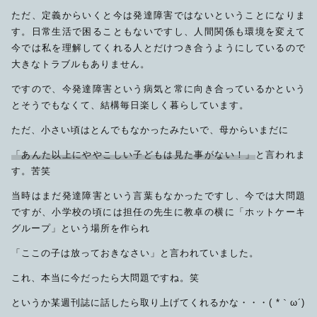
ただ、定義からいくと今は発達障害ではないということになりま
す。日常生活で困ることもないですし、人間関係も環境を変えて
今では私を理解してくれる人とだけつき合うようにしているので
大きなトラブルもありません。
ですので、今発達障害という病気と常に向き合っているかという
とそうでもなくて、結構毎日楽しく暮らしています。
ただ、小さい頃はとんでもなかったみたいで、母からいまだに
「あんた以上にややこしい子どもは見た事がない！」
と言われま
す。苦笑
当時はまだ発達障害という言葉もなかったですし、今では大問題
ですが、小学校の頃には担任の先生に教卓の横に「ホットケーキ
グループ」という場所を作られ
「ここの子は放っておきなさい」と言われていました。
これ、本当に今だったら大問題ですね。笑
というか某週刊誌に話したら取り上げてくれるかな・・・( *｀ω´)