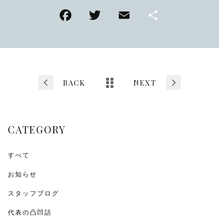
F
T
E
共
a
wi
m
有
c
tt
ai
e
er
l
b
BACK
NEXT
o
o
k
CATEGORY
すべて
お知らせ
スタッフブログ
代表の凸凹話