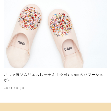
おしゃ家ソムリエおしゃ子２！今回もunmのバブーシュ
が♪
2021.10.30