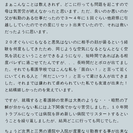
まぁこんなことは数えきれず。どこに行っても問題を起こすので
母は気苦労が絶えなかったと思います。ただ、良いのか悪いのか
父が転勤のある仕事だったので３〜４年に１回ぐらい他府県に引
越ししていたのでその度にリセット出来ていたので、それは救い
だったように思います。
２０才ぐらいにもなると悪気はないのに相手の顔が曇るという経
験を何度もしてきたため、同じような空気になるとなんとなく空
気を読むということができるようになり、短時間であればある程
度バレずに過ごせてたんですが、、、長時間だとボロが出てまし
た。それでも看護学校ではこんな私を「面白い！」と言って近く
にいてくれる人と「何だこいつ！」と言って避ける人が出てきま
した。それまでは嫌われて虐められていた私でも友達が出来た！
と結構嬉しかったのを覚えています。
ですが、就職すると看護師の世界は大奥のような・・・暗黙の了
解が分からない私には上下関係でかなり苦労しました。１０年間
トラブルになっては病院を辞め新しい病院でリスタートするとい
うことを繰り返しましたが、結局どこに行っても同じでした。
ちょうど次男と三男の通院や入院が度重なり勤務する事が出来な