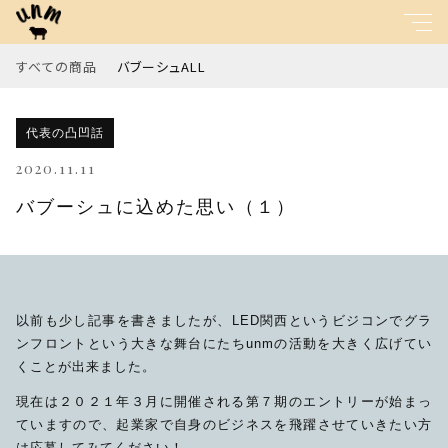
すべての商品
バブーシュALL
キーワード
代表の凸凹話
すべて
親カテゴリ
2020.11.11
バブーシュALL
バブーシュに込めた思い（１）
子カテゴリ
以前も少し記事を書きましたが、LED関西というビジコンでグラ
ンフロントという大きな舞台にたちunmの活動を大きく広げてい
価格帯
くことが出来ました。
～
現在は２０２１年３月に開催される第７期のエントリーが始まっ
ていますので、起業家で自身のビジネスを飛躍させていきたい方
並び順
は応募してみてください！